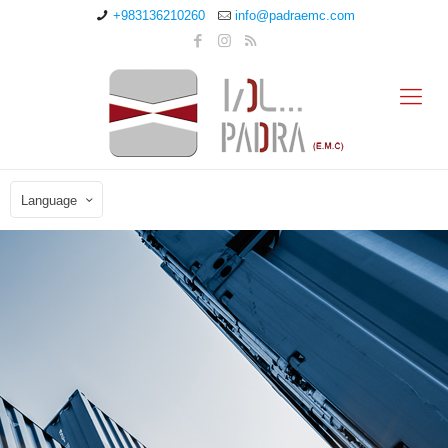
+983136210260
info@padraemc.com
Language