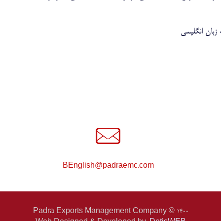
 زبان انگلیسی
BEnglish@padraemc.com
1400 © Padra Exports Management Company