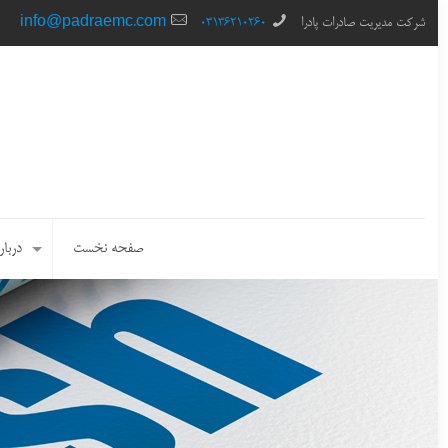
شرکت مدیریت صادرات پادرا
03136210260
info@padraemc.com
صفحه نخست
دربار