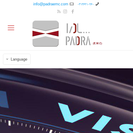
info@padraemc.com
03136210260
Language