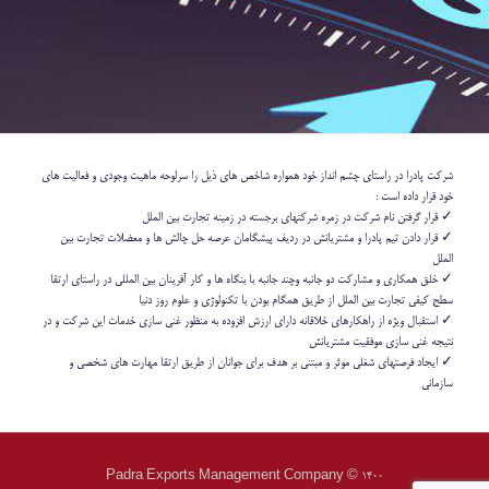
شرکت پادرا در راستای چشم انداز خود همواره شاخص های ذیل را سرلوحه ماهیت وجودی و فعالیت های
خود قرار داده است :
✓ قرار گرفتن نام شرکت در زمره شرکتهای برجسته در زمینه تجارت بین الملل
✓ قرار دادن تیم پادرا و مشتریانش در ردیف پیشگامان عرصه حل چالش ها و معضلات تجارت بین
الملل
✓ خلق همکاری و مشارکت دو جانبه وچند جانبه با بنگاه ها و کار آفرینان بین المللی در راستای ارتقا
سطح کیفی تجارت بین الملل از طریق همگام بودن با تکنولوژی و علوم روز دنیا
✓ استقبال ویژه از راهکارهای خلاقانه دارای ارزش افزوده به منظور غنی سازی خدمات این شرکت و در
نتیجه غنی سازی موفقیت مشتریانش
✓ ایجاد فرصتهای شغلی موثر و مبتنی بر هدف برای جوانان از طریق ارتقا مهارت های شخصی و
سازمانی
1400 © Padra Exports Management Company